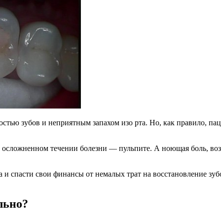
стью зубов и неприятным запахом изо рта. Но, как правило, п
об осложненном течении болезни — пульпите. А ноющая боль, во
а и спасти свои финансы от немалых трат на восстановление зу
льно?